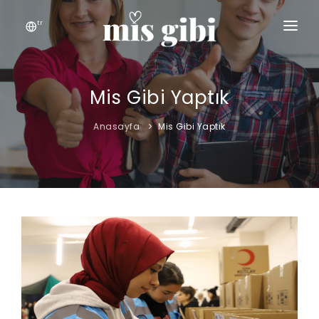
tr
ANASAYFA
KEŞFET
Mis Gibi Yaptık
MIS GIBI
Anasayfa
Mis Gibi Yaptık
İLETIŞIM