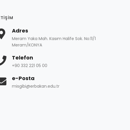
ETIŞIM
Adres
Meram Yaka Mah. Kasım Halife Sok. No:11/1
Meram/KONYA
Telefon
+90 332 221 05 00
e-Posta
misgibi@erbakan.edu.tr