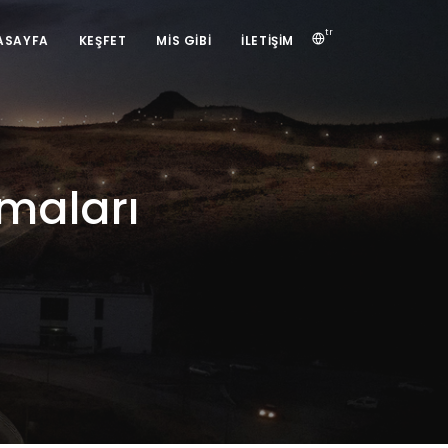
tr
ASAYFA
KEŞFET
MIS GIBI
İLETIŞIM
maları