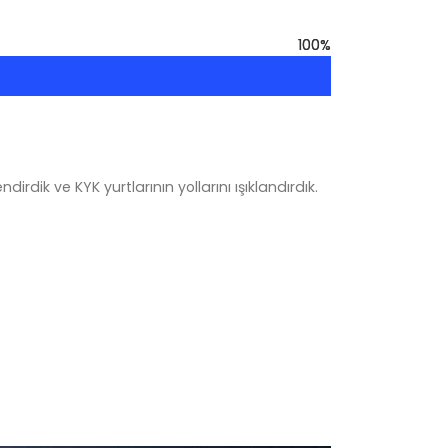
100
100
%
%
dik ve KYK yurtlarının yollarını ışıklandırdık.