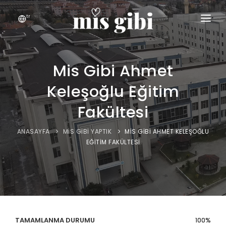
tr
ANASAYFA
KEŞFET
Mis Gibi Ahmet
Keleşoğlu Eğitim
MIS GIBI
Fakültesi
İLETIŞIM
ANASAYFA
MIS GIBI YAPTIK
MIS GIBI AHMET KELEŞOĞLU
EĞITIM FAKÜLTESI
TAMAMLANMA DURUMU
100
100
%
%