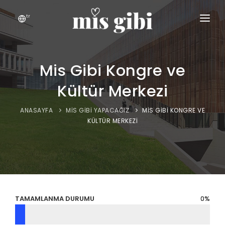
tr
ANASAYFA
KEŞFET
Mis Gibi Kongre ve
Kültür Merkezi
MIS GIBI
İLETIŞIM
ANASAYFA
MIS GIBI YAPACAĞIZ
MIS GIBI KONGRE VE
KÜLTÜR MERKEZI
TAMAMLANMA DURUMU
0
0
%
%