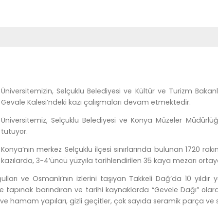
Üniversitemizin, Selçuklu Belediyesi ve Kültür ve Turizm Bakanl
Gevale Kalesi’ndeki kazı çalışmaları devam etmektedir.
Üniversitemiz, Selçuklu Belediyesi ve Konya Müzeler Müdürlüğü
tutuyor.
Konya’nın merkez Selçuklu ilçesi sınırlarında bulunan 1720 rakı
kazılarda, 3-4’üncü yüzyıla tarihlendirilen 35 kaya mezarı ortaya
lları ve Osmanlı’nın izlerini taşıyan Takkeli Dağ’da 10 yıldır y
ı ve tapınak barındıran ve tarihi kaynaklarda “Gevele Dağı” ola
ve hamam yapıları, gizli geçitler, çok sayıda seramik parça ve