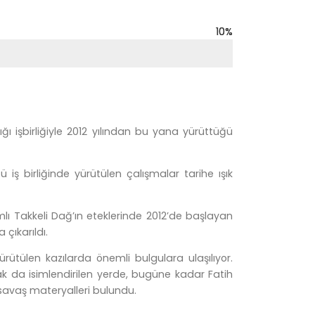
10
10
%
%
ığı işbirliğiyle 2012 yılından bu yana yürüttüğü
 iş birliğinde yürütülen çalışmalar tarihe ışık
mlı Takkeli Dağ’ın eteklerinde 2012’de başlayan
 çıkarıldı.
ürütülen kazılarda önemli bulgulara ulaşılıyor.
rak da isimlendirilen yerde, bugüne kadar Fatih
 savaş materyalleri bulundu.