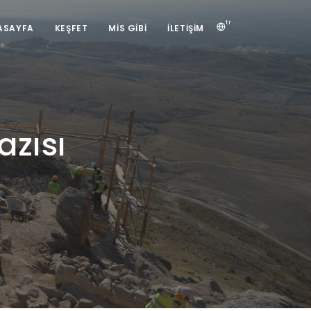
tr
ASAYFA
KEŞFET
MIS GIBI
İLETIŞIM
azısı