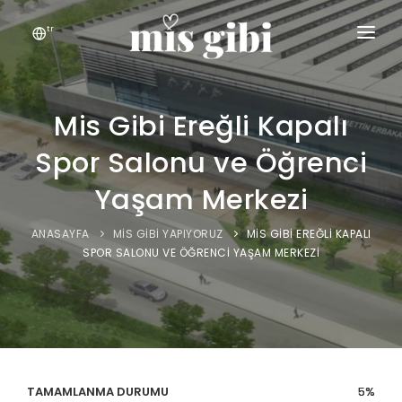
tr
ANASAYFA
KEŞFET
Mis Gibi Ereğli Kapalı
Spor Salonu ve Öğrenci
MIS GIBI
Yaşam Merkezi
İLETIŞIM
ANASAYFA
MIS GIBI YAPIYORUZ
MIS GIBI EREĞLI KAPALI
SPOR SALONU VE ÖĞRENCI YAŞAM MERKEZI
TAMAMLANMA DURUMU
5
5
%
%